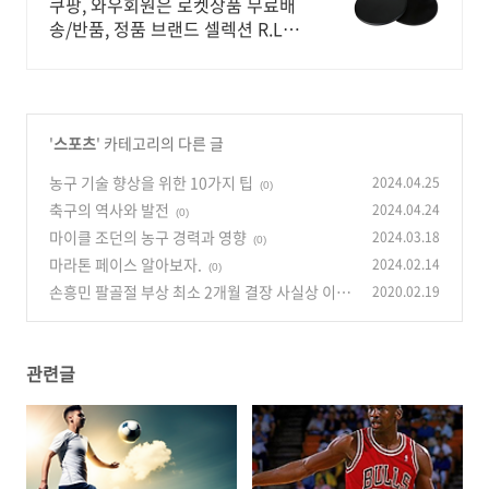
우회원 특가
쿠팡, 와우회원은 로켓상품 무료배
송/반품, 정품 브랜드 셀렉션 R.LUX
입점.
'
스포츠
' 카테고리의 다른 글
농구 기술 향상을 위한 10가지 팁
2024.04.25
(0)
축구의 역사와 발전
2024.04.24
(0)
마이클 조던의 농구 경력과 영향
2024.03.18
(0)
마라톤 페이스 알아보자.
2024.02.14
(0)
손흥민 팔골절 부상 최소 2개월 결장 사실상 이번
2020.02.19
시즌 아웃?
(0)
관련글