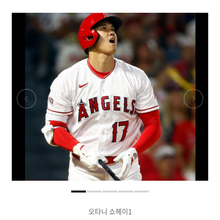
오타니 쇼헤이1