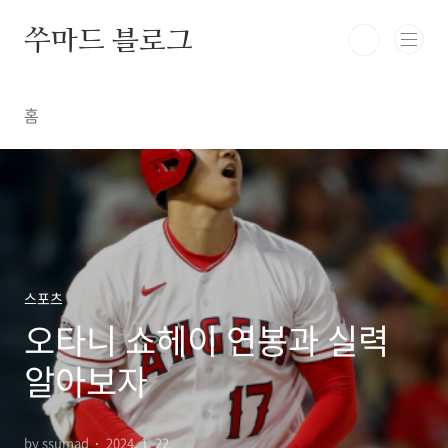
본문 바로가기
쑤마드 블로그
홈
스포츠
오타니 쇼헤이 연봉과 실력
알아보자
by ssumad
2024. 1. 22.